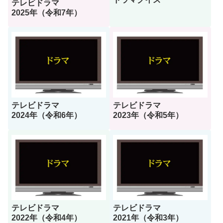
テレビドラマ
2025年（令和7年）
テレビドラマ
テレビドラマ
2024年（令和6年）
2023年（令和5年）
テレビドラマ
テレビドラマ
2022年（令和4年）
2021年（令和3年）