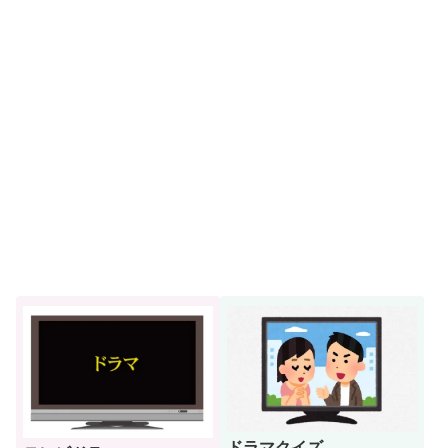
ドラマクイズ