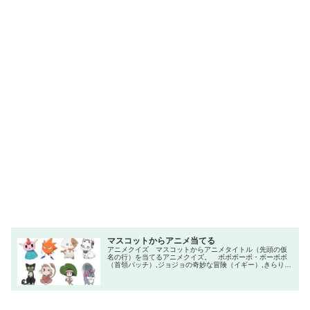
マスコットからアニメ当てる
アニメクイズ マスコットからアニメタイトル（先頭の仮
名の行）を当てるアニメクイズ。 ボボボーボ・ボーボボ
（首領パッチ）,ジョジョの奇妙な冒険（イギー）,きらりん
☆レボリューション（なーさん）,ARIA（アリア・ポコテ
ン）,魔法陣グルグル（ギャプル）,ミイラの飼い方（ミーく
ん）,トリコ（テリークロス）,青の祓魔師（クロ）,神様は
じめました（護）,SHAMAN KING（コロロ）,BROTHERS
,ONFLICT（ジュリ）,たまこまーけっと（デラ・モチマッ