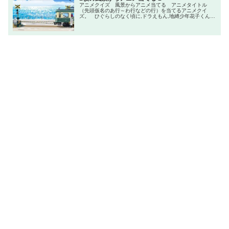
アニメクイズ 風景からアニメ当てる アニメタイトル
（先頭仮名のあ行～わ行などの行）を当てるアニメクイ
ズ。 ひぐらしのなく頃に,ドラえもん,地縛少年花子くん,
ダンジョンに出会いを求めるのは間違っているだろうか,プ
ロメア,薬屋のひとりごと,天気の子,かくしごと,キルラキル,
あの日見た花の名前を僕たちはまだ知らない,ノーゲーム・
ノーライフ,忍たま乱太郎,ローゼンメイデン,犬夜叉,僕のヒ
ーローアカデミア