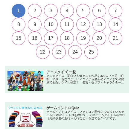
1
2
3
4
5
6
7
8
9
10
11
12
13
14
15
16
17
18
19
20
21
22
23
24
25
アニメクイズ 一覧
アニメクイズ 面白い人気アニメ作品を320以上出題 昭
和、平成、昔なつかしいアニメから最新のアニメまでの簡
単で面白いクイズ検定！ 名言・セリフ・キャラクター・
声優など一問一答から3択・4択問題までの小学生の簡単問
題から難しい検定問題。初級・中級・上級のランク付け。
ゲームイントロQuiz
ゲームイントロクイズ ファミコン世代なら知っているゲ
ームBGMのイントロを聴いて、そのゲームタイトル名の行
（先頭仮名のあ行～わ行など）を当てるクイズです。