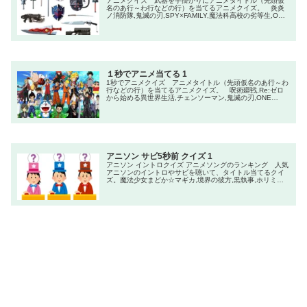
アニメクイズ 武器を手掛かりにアニメタイトル（先頭仮
名のあ行～わ行などの行）を当てるアニメクイズ。 炎炎
ノ消防隊,鬼滅の刃,SPY×FAMILY,魔法科高校の劣等生,ONE
PIECE,犬夜叉,呪術廻戦,るろうに剣心-明治剣客浪漫
譚-,HUNTER×HUNTER,七つの大罪
１秒でアニメ当てる 1
1秒でアニメクイズ アニメタイトル（先頭仮名のあ行～わ
行などの行）を当てるアニメクイズ。 呪術廻戦,Re:ゼロ
から始める異世界生活,チェンソーマン,鬼滅の刃,ONE
PIECE,俺だけレベルアップな件,薬屋のひとりごと,文豪ス
トレイドッグス,【推しの子】,進撃の巨人,ハイキュー!!,五
等分の花嫁,東京喰種,葬送のフリーレン,銀魂
アニソン サビ5秒前 クイズ 1
アニソン イントロクイズ アニメソングのランキング 人気
アニソンのイントロやサビを聴いて、タイトル当てるクイ
ズ。魔法少女まどか☆マギカ,境界の彼方,黒執事,ホリミヤ,
とある科学の超電磁砲,とある魔術の禁書目録,デート・ア・
ライブ,この素晴らしい世界に祝福を！,青春ブタ野郎はバニ
ーガール先輩の夢を見ない,僕の心のヤバイやつ