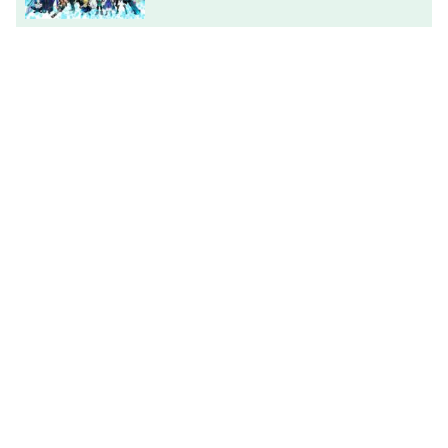
ストレイドッグス,ボボボーボ・ボーボボ,四月は君の噓,ア
イドリッシュセブン,ガールズ＆パンツァー,けものフレン
ズ,しかのこのこのここしたんたん,時をかける少女,イナズ
マイレブン,あんさんぶるスターズ！,サマータイムレンダ,
宇宙よりも遠い場所