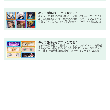
オの取り巻き
キャラ(声)からアニメ当てる 1
キャラ（声優）の声を聴いて、登場しているアニメタイト
ル（先頭仮名のあ行～わ行などの行）を当てるアニメキャ
ラ当てクイズ。七つの大罪,約束のネバーランド,転生したら
スライムだった件,斉木楠雄のΨ難,SPY×FAMILY,進撃の巨
人,呪術廻戦,ワンパンマン,チェンソーマン,鬼滅の刃,この素
晴らしい世界に祝福を!,僕のヒーローアカデミア,FAIRY
TAIL,鋼の錬金術師,DEATH NOTE,コードギアス 反逆のルル
ーシ,NARUTO,HUNTER×HUNTER,ONE
PIECE,Dr.STONE,
キャラ(目)からアニメ当てる 1
キャラの目を見て、登場しているアニメタイトル（先頭仮
名のあ行～わ行などの行）を当てるアニメキャラ当てクイ
ズ。炎炎ノ消防隊,薬屋のひとりごと,ダンダダン,鋼の錬金
術師,進撃の巨人,デスノート,ハンターハンター,ドクタース
トーン,ワンピース,コードギアス反逆のルルーシュ,葬送の
フリーレン,チェンソーマン,スパイファミリー,【推しの
子】