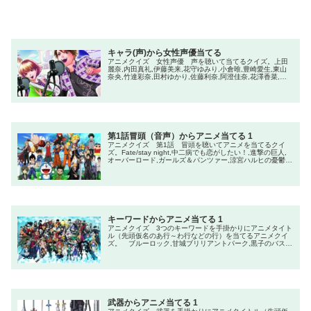
キャラ(声)から女性声優当てる
アニメクイズ 女性声優 声を聴いて当てるクイズ。上田
麗奈,内田真礼,伊藤美来,花守ゆみり,小倉唯,豊崎愛生,東山
奈央,竹達彩奈,田村ゆかり,佐藤利奈,阿澄佳奈,花澤香菜,水
瀬いのり,早見沙織,佐倉綾音,釘宮理恵,雨宮天,高橋李依,沢
城みゆき,悠木碧
第1話冒頭（音声）からアニメ当てる 1
アニメクイズ 第1話 冒頭を聴いてアニメを当てるクイ
ズ。Fate/stay night,中二病でも恋がしたい！,進撃の巨人,
オーバーロード,ガールズ＆パンツァー,涼宮ハルヒの憂鬱,
とある科学の超電磁砲,AngelBeats！,五等分の花嫁,【推し
の子】,機動戦士ガンダム水星の魔女,アオのハコ,かぐや様
は告らせたい,しかのこのこのここしたんたん,魔法少女まど
か☆マギカ,SPY×FAMILY,ラブライブ,ホリミヤ,文豪ストレ
イドッグス,氷菓
キーワードからアニメ当てる 1
アニメクイズ 3つのキーワードを手掛かりにアニメタイト
ル（先頭仮名のあ行～わ行などの行）を当てるアニメクイ
ズ。 ブルーロック,甘城ブリリアントパーク,黒子のバス
ケ,五等分の花嫁,薬屋のひとりごと,Dr.STONE,サマータイ
ムレンダ,SAKAMOTO DAYS,かぐや様は告らせたい,デスノ
ート
武器からアニメ当てる 1