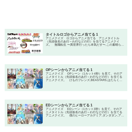
タイトルロゴからアニメ当てる 1
アニメクイズ ロゴからアニメ当てる アニメタイトル
（先頭仮名のあ行～わ行などの行）を当てるアニメクイ
ズ。 無職転生 〜異世界行ったら本気だす〜,この素晴らし
い世界に祝福を！,忘却バッテリー,イナズマイレブン,しか
のこのこのここしたんたん,ギャグマンガ日和,ダンダダン,
ダンジョンに出会いを求めるのは間違っているだろうか,ボ
ルト,僕の心のヤバイやつ,Dr.STONE,ニセコイ,偽物語,来世
は他人がいい,怪獣8号
OPシーンからアニメ当てる 1
アニメクイズ OPシーン（1カット4秒）を見て、そのア
ニメタイトル（先頭仮名のあ行～わ行などの行）を当てる
アニメクイズ。 けものフレンズ,BEASTARS,はたらく細
胞,チ。-地球の運動について-,チェンソーマン,小林さんちの
メイドラゴン,しかのこのこのここしたんたん,干物妹！うま
るちゃん,暗殺教室,ヴィジランテ-僕のヒーローアカデミア
ILLEGALS-
EDシーンからアニメ当てる 1
アニメクイズ EDシーン（1カット3秒）を見て、そのア
ニメタイトル（先頭仮名のあ行～わ行などの行）を当てる
アニメクイズ。 僕のヒーローアカデミア,ダンダダン,アオ
のハコ,キングダム,薬屋のひとりごと,Re:ゼロから始める異
世界生活,メダリスト,怪獣8号,SPY×FAMILY,ONE PIECE