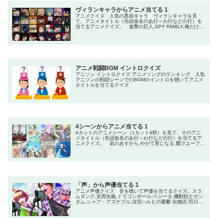
ヅィ）,スポンジ・ボブ（ゲイリー）,鬼頭の冷徹（シロ）,
吸血鬼すぐ死ぬ（ジョン）
ヴィランキャラからアニメ当てる 1
アニメクイズ 人気の悪役キャラ ヴィランキャラを見
て、アニメタイトル（先頭仮名のあ行～わ行などの行）を
当てるアニメクイズ。 進撃の巨人,SPY FAMILY,俺だけレ
ベルアップな件,ダンダダン,ドラゴンボールZ,東京喰種,鬼
滅の刃,Re:ゼロから始める異世界生活,デスノート,新世紀エ
ヴァンゲリオン
アニメ戦闘BGM イントロクイズ
アニソン イントロクイズ アニメソングのランキング 人気
アニソンの戦闘シーンでのBGMのイントロを聴いてアニメ
タイトルを当てるクイズ
4シーンからアニメ当てる 1
4カットのアニメシーン（1カット4秒）を見て、そのアニ
メタイトル（先頭仮名のあ行～わ行などの行）を当てるア
ニメクイズ。 凪のあすから,やがて君になる,響けユーフォ
ニアム,Steins;Gate（シュタインズ・ゲート）,化物語,この
素晴らしい世界に爆焔を！,四月は君の嘘,さくら荘のペット
な彼女,山田くんとlv999の恋をする,AngelBeats！,ワンパ
ンマン
「声」から声優当てる 1
アニメ声優クイズ 音を聴いて声優を当てるクイズ。スラ
ムダンク,安西光義,ドラゴンボール,ベジータ,機動戦士ガン
ダム,シャア・アズナブル,涼宮ハルヒの憂鬱,化物語,羽川
翼,Fate/stay night,セイバー,進撃の巨人,キース・シャーデ
ィス,幽☆遊☆白書,戸愚呂弟,コードギアス反逆のルルーシ
ュ,ルルーシュ・ランペルージ,ジョジョの奇妙な冒険,ディ