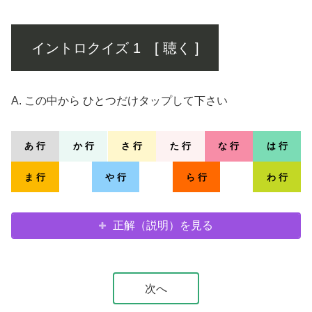
イントロクイズ 1 [ 聴く ]
A. この中から ひとつだけタップして下さい
あ 行
か 行
さ 行
た 行
な 行
は 行
ま 行
や 行
ら 行
わ 行
正解（説明）を見る
次へ