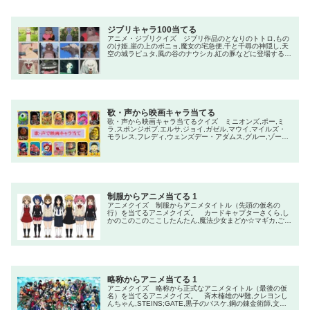
ジブリキャラ100当てる
アニメ・ジブリクイズ ジブリ作品のとなりのトトロ,もの
のけ姫,崖の上のポニョ,魔女の宅急便,千と千尋の神隠し,天
空の城ラピュタ,風の谷のナウシカ,紅の豚などに登場するキ
ャラクター100を当てるクイズ
歌・声から映画キャラ当てる
歌・声から映画キャラ当てるクイズ ミニオンズ,ポー,ミ
ラ,スポンジボブ,エルサ,ジョイ,ガゼル,マウイ,マイルズ・
モラレス,フレディ,ウェンズデー・アダムス,グルー,ゾーイ,
イカゲーム,ジュディ,スティッチ,スティーブ,ルミ,ニック・
ワイルド,ポピー
制服からアニメ当てる 1
アニメクイズ 制服からアニメタイトル（先頭の仮名の
行）を当てるアニメクイズ。 カードキャプターさくら,し
かのこのこのここしたんたん,魔法少女まどか☆マギカ,ご注
文はうさぎですか？,新世紀エヴァンゲリオン,やはり俺の青
春ラブコメはまちがっている。,ガールズ＆パンツァー,化物
語,地縛少年花子くん,リコリス・リコイル,負けヒロインが
多すぎる！,弱キャラ友崎くん,アサルトリリィ BOUQUET,
銀の匙 Silver Spoon
略称からアニメ当てる 1
アニメクイズ 略称から正式なアニメタイトル（最後の仮
名）を当てるアニメクイズ。 斉木楠雄のΨ難,クレヨンし
んちゃん,STEINS;GATE,黒子のバスケ,鋼の錬金術師,文豪