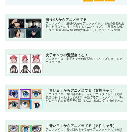
脇役4人からアニメ当てる
アニメクイズ 脇役4人からアニメタイトル（先頭仮名のあ
行～わ行などの行）を当てるアニメクイズ。 夏目友人帳,
トリコ,五等分の花嫁,地縛少年花子くん,マッシュル,化物語,
シュタインズ・ゲート,遊戯王,北斗の拳,のだめカンタービ
レ,鬼滅の刃,進撃の巨人,ハンター×ハンター,呪術廻戦,ワン
ピース,ナルト
女子キャラの髪型当てる！
アニメクイズ 女子キャラの髪型当てるクイズを当てるア
ニメクイズ。
「青い目」からアニメ当てる（女性キャラ）
アニメクイズ 青い目のキャラからアニメタイトル（先頭
仮名のあ行～わ行などの行）を当てるアニメクイズ。 Re:
ゼロから始める異世界生活（レム）,鬼滅の刃（神崎アオ
イ）,この素晴らしい世界に祝福を！（アクア）,ヴァイオレ
ット・エヴァーガーデン,新世紀エヴァンゲリオン（惣流・
アスカ・ラングレー）,僕のヒーローアカデミア（波動ねじ
れ）,ワンピース（ニコ・ロビン）
「青い目」からアニメ当てる（男性キャラ）
アニメクイズ 青い目のキャラからアニメタイトル（先頭