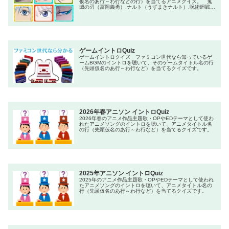
仮名のあ行～わ行などの行）を当てるアニメクイズ。 鬼
滅の刃（冨岡義勇）,ナルト（うずまきナルト）,呪術廻戦
（五条悟）,進撃の巨人（アルミン・アルレルト）,ハンター
×ハンター（キルア＝ゾルディック）,僕のヒーローアカデ
ミア（オールマイト）,黒執事（シエル・ファントムハイ
ヴ）
ゲームイントロQuiz
ゲームイントロクイズ ファミコン世代なら知っているゲ
ームBGMのイントロを聴いて、そのゲームタイトル名の行
（先頭仮名のあ行～わ行など）を当てるクイズです。
2026年春アニソン イントロQuiz
2026年春のアニメ作品主題歌・OPやEDテーマとして使わ
れたアニメソングのイントロを聴いて、アニメタイトル名
の行（先頭仮名のあ行～わ行など）を当てるクイズです。
2025年アニソン イントロQuiz
2025年のアニメ作品主題歌・OPやEDテーマとして使われ
たアニメソングのイントロを聴いて、アニメタイトル名の
行（先頭仮名のあ行～わ行など）を当てるクイズです。