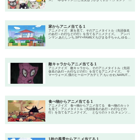
ン,フルメタル・パニック！,甘城ブリリアントパーク,魔法
少女まどか☆マギカ,ONE PIECE,鬼滅の刃,ラブライブ！ス
ーパースター!!,這いよれ！ニャル子さん
家からアニメ当てる 1
アニメクイズ 家を見て、そのアニメタイトル（先頭仮名
のあ行～わ行などの行）を当てるアニメクイズ。 アンパ
ンマン,あたしンち,SPY×FAMILY,ちびまる子ちゃん,ゆるキ
ャン△,小林さんちのメイドラゴン,サザエさん,魔法少女ま
どか☆マギカ,マッシュル-MASHLE-,クレヨンしんちゃん
敵キャラからアニメ当てる 1
アニメクイズ 敵キャラから、そのアニメタイトル（先頭
仮名のあ行～わ行などの行）を当てるアニメクイズ。 サ
マーウォーズ,僕のヒーローアカデミア,ちいかわ,NARUTO-
ナルトｰ,怪獣8号,ダンダダン,サマータイムレンダ,魔法少女
まどか☆マギカ,チェンソーマン,呪術廻戦
食べ物からアニメ当てる 1
アニメクイズ 食べ物からアニメ当てる 食べ物のカット
を見て、アニメタイトル（先頭仮名のあ行～わ行などの
行）を当てるアニメクイズ。 となりのトトロ,チェンソー
マン,君の名は。,ONE PIECE,魔女の宅急便,鬼滅の刃,千と
千尋の神隠し,SPY FAMILY,美味しんぼ,名探偵コナン
1枚の風景からアニメ当てる 1