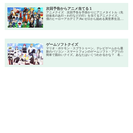
次回予告からアニメ当てる 1
アニメクイズ 次回予告を手掛かりにアニメタイトル（先
頭仮名のあ行～わ行などの行）を当てるアニメクイズ。
僕のヒーローアカデミア,Re:ゼロから始める異世界生活,俺
だけレベルアップな件,ダンダダン,アオのハコ,Dr.STONE,
新世紀エヴァンゲリオン,呪術廻戦,ONE PIECE,葬送のフリ
ーレン
ゲームソフトクイズ
マリオ・ポケモン・スプラトゥーン、テレビゲームから最
新のパソコン・スマートフォンのゲームソフト・アプリの
簡単で面白いクイズ。あなたはいくつわかるかな？ 名
言・セリフ・キャラクターなど一問一答から3択・4択問題
まで