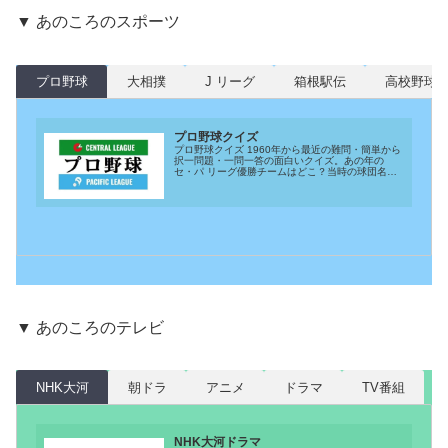
▼ あのころのスポーツ
プロ野球
大相撲
J リーグ
箱根駅伝
高校野球
プロ野球クイズ
プロ野球クイズ 1960年から最近の難問・簡単から
択一問題・一問一答の面白いクイズ。あの年の
セ・パ リーグ優勝チームはどこ？当時の球団名で
出題。その年のリーグ成績・投打個人成績・日本
シリーズの結果も紹介！
▼ あのころのテレビ
NHK大河
朝ドラ
アニメ
ドラマ
TV番組
NHK大河ドラマ