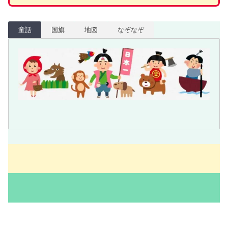
童話
国旗
地図
なぞなぞ