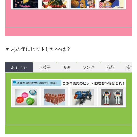
▼ あの年にヒットした○○は？
おもちゃ
お菓子
映画
ソング
商品
流行