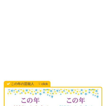
この年の芸能人 ☟ click