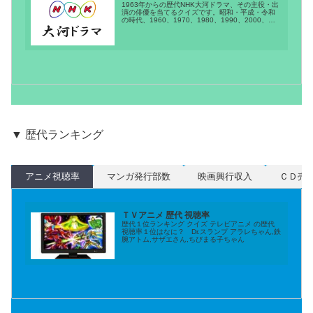
1963年からの歴代NHK大河ドラマ、その主役・出
演の俳優を当てるクイズです。昭和・平成・令和
の時代、1960、1970、1980、1990、2000、
2010、2020年代の大河ドラマを振り返りましょう
▼ 歴代ランキング
アニメ視聴率
マンガ発行部数
映画興行収入
ＣＤ売
ＴＶアニメ 歴代 視聴率
歴代１位ランキング クイズ テレビアニメ の歴代
視聴率１位はなに？ Dr.スランプ アラレちゃん,鉄
腕アトム,サザエさん,ちびまる子ちゃん