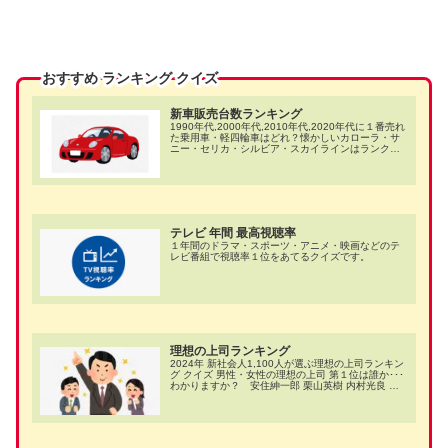
おすすめ ランキング クイズ
新車販売台数ランキング
1990年代,2000年代,2010年代,2020年代に１番売れ
た乗用車・軽四輪車はどれ？懐かしいカローラ・サ
ニー・セリカ・シルビア・スカイラインはランクイ
ン？
テレビ 年間 最高視聴率
１年間のドラマ・スポーツ・アニメ・映画などのテ
レビ番組で視聴率１位をあてるクイズです。
理想の上司ランキング
2024年 新社会人1,100人が選ぶ理想の上司ランキン
グ クイズ 男性・女性の理想の上司 第１位は誰か･･･
わかりますか？ 安住紳一郎 栗山英樹 内村光良 大
谷翔平 アンミカ 新垣結衣 水卜麻美 天海祐希