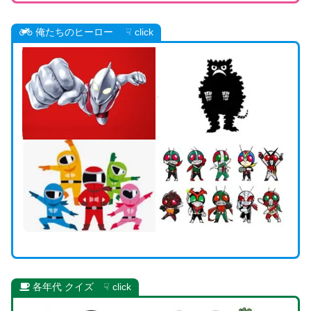
俺たちのヒーロー
☟ click
各年代 クイズ
☟ click