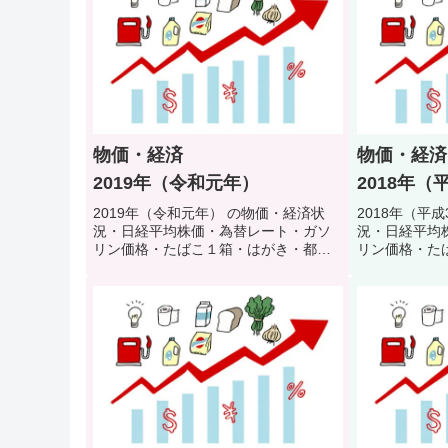
物価・経済
物価・経済
2019年（令和元年）
2018年（
2019年（令和元年） の物価・経済状
2018年（平
況・日経平均株価・為替レート・ガソ
況・日経平均
リン価格・たばこ１箱・はがき・都営
リン価格・た
地下鉄初乗り料金・公衆浴場入浴料・
地下鉄初乗り
初任者給料などで当時の生活環境・生
初任者給料な
活スタイルを振り返るクイズ
活スタイルを