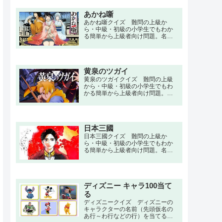
で。大学卒業後にブラック企業に
就職して身体を酷使し病気で寝た
あかね噺
きり状態になり、30代を病院生活
で費やし、闘病生活の末に39歳で
あかね噺クイズ 難問の上級か
死亡した男性・街尾 火楽は、死後
ら・中級・初級の小学生でもわか
に「神」と出会い蘇生し若返った
る簡単から上級者向け問題。名
状態での異世界への転移を提案さ
言・セリフ・キャラクター・声
れる。
優・一問一答・3択問題まで。桜咲
朱音は落語家の父を持つ小学生。
阿良川志ん太という高座名で細々
黄泉のツガイ
と活動する父・徹を応援していた
が、真打昇格試験にて一門のトッ
黄泉のツガイクイズ 難問の上級
プである阿良川一生により破門を
から・中級・初級の小学生でもわ
宣告されてしまう。
かる簡単から上級者向け問題。名
言・セリフ・キャラクター・声
優・一問一答・3択問題まで。山奥
にある東村で明け方、男女の双子
が産まれた。「夜と昼を別つ双
日本三國
子」の誕生に村人はおののく。そ
れから16年、双子の兄ユルはたく
日本三國クイズ 難問の上級か
ましい青年に成長し、妹のアサは
ら・中級・初級の小学生でもわか
座敷牢の中で「お務め」を果たす
る簡単から上級者向け問題。名
日々を過ごしていた。だが、突然
言・セリフ・キャラクター・声
村にヘリコプターに乗った武装組
優・一問一答・3択問題まで。近未
織があらわれ、村人を皆殺しにす
来の日本。令和末期に米国と中国
る。
の間で核戦争が起き、既に衰退国
家となっていた日本に難民が流
ディズニー キャラ100当て
入、さらに未曾有のパンデミック
る
や大震災が重なった。最後は悪政
ディズニークイズ ディズニーの
に不満を高めた民衆の暴力革命に
キャラクターの名前（先頭仮名の
よって国体が崩壊し、事実上、日
あ行～わ行などの行）を当てるク
本は滅亡する。