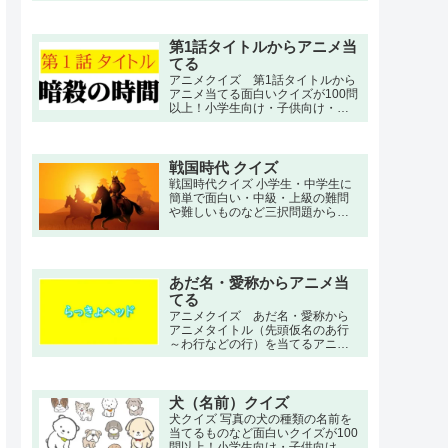
イズ。
第1話タイトルからアニメ当
てる
アニメクイズ 第1話タイトルから
アニメ当てる面白いクイズが100問
以上！小学生向け・子供向け・高
齢者向けの簡単で三択・初級・中
級問題から大人向け・上級者向け
の超激ムズ、難問もあります。
戦国時代 クイズ
戦国時代クイズ 小学生・中学生に
簡単で面白い・中級・上級の難問
や難しいものなど三択問題から一
問一答の答え付きのクイズ
あだ名・愛称からアニメ当
てる
アニメクイズ あだ名・愛称から
アニメタイトル（先頭仮名のあ行
～わ行などの行）を当てるアニメ
クイズ。
犬（名前）クイズ
犬クイズ 写真の犬の種類の名前を
当てるものなど面白いクイズが100
問以上！小学生向け・子供向け・