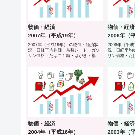
物価・経済
物価・経済
2007年（平成19年）
2006年（
2007年（平成19年） の物価・経済状
2006年（平
況・日経平均株価・為替レート・ガソ
況・日経平均
リン価格・たばこ１箱・はがき・都営
リン価格・た
地下鉄初乗り料金・公衆浴場入浴料・
地下鉄初乗り
初任者給料などで当時の生活環境・生
初任者給料な
活スタイルを振り返るクイズ
活スタイルを
物価・経済
物価・経済
2004年（平成16年）
2003年（