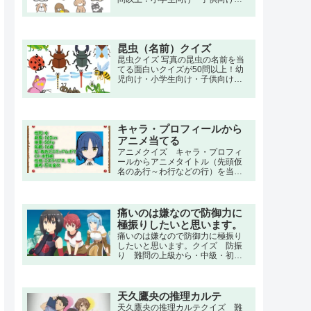
高齢者向けの簡単で三択・初級・
中級問題から大人向け・上級者向
けの超激ムズ、難問もあります。
昆虫（名前）クイズ
昆虫クイズ 写真の昆虫の名前を当
てる面白いクイズが50問以上！幼
児向け・小学生向け・子供向けの3
択・初級・中級から大人向けの図
鑑やアプリに負けない上級者向け
の超激ムズ、難問もあります。
キャラ・プロフィールから
アニメ当てる
アニメクイズ キャラ・プロフィ
ールからアニメタイトル（先頭仮
名のあ行～わ行などの行）を当て
るアニメクイズ。
痛いのは嫌なので防御力に
極振りしたいと思います。
痛いのは嫌なので防御力に極振り
したいと思います。クイズ 防振
り 難問の上級から・中級・初級
の小学生でもわかる簡単から上級
者向け問題。名言・セリフ・キャ
ラクター・声優・一問一答・3択問
題まで。友人の白峯理沙に勧めら
天久鷹央の推理カルテ
れて、VRMMO『NewWorld
天久鷹央の推理カルテクイズ 難