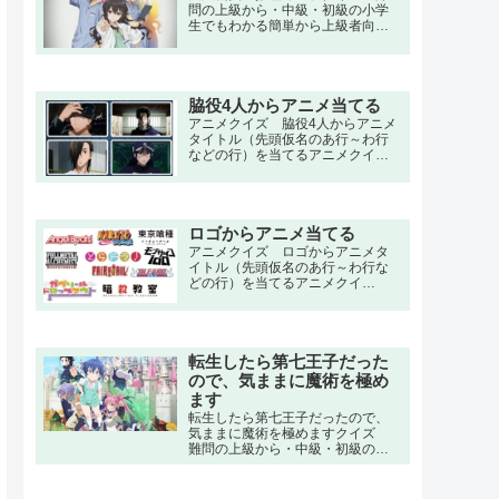
Online』をプレイすることになっ
問の上級から・中級・初級の小学
た本条楓は、メイプルという名前
生でもわかる簡単から上級者向け
でプレイを始めることになった。
問題。名言・セリフ・キャラクタ
しかし、ゲーム初心者であるメイ
ー・声優・一問一答・3択問題ま
プルは「痛いのが嫌だ」という理
で。天医会総合病院の「統括診断
由で不人気の「大盾」を選び、ス
部」の女医、天才的な頭脳の持ち
テータスポイントも全て防御力に
主である天久鷹央のもとには、
脇役4人からアニメ当てる
振る「極振り」をしてしまう。
数々の診断困難とされる病気や、
アニメクイズ 脇役4人からアニメ
警察でさえ解き明かすことのでき
タイトル（先頭仮名のあ行～わ行
ない謎に包まれた事件が集まって
などの行）を当てるアニメクイ
くる。
ズ。 夏目友人帳,トリコ,五等分の
花嫁,地縛少年花子くん,マッシュル,
化物語,シュタインズ・ゲート,遊戯
王,北斗の拳,のだめカンタービレ,鬼
ロゴからアニメ当てる
滅の刃,進撃の巨人,ハンター×ハン
ター,呪術廻戦,ワンピース,ナルト
アニメクイズ ロゴからアニメタ
イトル（先頭仮名のあ行～わ行な
どの行）を当てるアニメクイ
ズ。 夏目友人帳,トリコ,五等分の
花嫁,地縛少年花子くん,マッシュル,
化物語,シュタインズ・ゲート,遊戯
王,北斗の拳,のだめカンタービレ,鬼
転生したら第七王子だった
滅の刃,進撃の巨人,ハンター×ハン
ター,呪術廻戦,ワンピース,ナルト
ので、気ままに魔術を極め
ます
転生したら第七王子だったので、
気ままに魔術を極めますクイズ
難問の上級から・中級・初級の小
学生でもわかる簡単から上級者向
け問題。名言・セリフ・キャラク
ター・声優・一問一答・3択問題ま