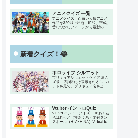
アニメクイズ 一覧
アニメクイズ 面白い人気アニメ
作品を320以上出題 昭和、平成、
昔なつかしいアニメから最新のア
ニメまでの簡単で面白いクイズ検
定！ 名言・セリフ・キャラクタ
ー・声優など一問一答から3択・4
択問題までの小学生の簡単問題か
ら難しい検定問題。初級・中級・
新着クイズ！😂
上級のランク付け。
ホロライブ シルエット
プリキュアシルエットクイズ 激ム
ズ版 3秒間だけ表示されるシルエ
ットを見て、プリキュア名を当て
る上級者向けの激ムズシルエット
クイズです。 プリキュアファン
なら激ムズシルエットの全問正解
をめざしてチャレンジ！！
Vtuber イントロQuiz
Vtuber イントロクイズ ＃あくあ
色ぱれっと（湊あくあ）愛包ダン
スホール（HIMEHINA）Virtual to
LIVE（にじさんじ）食虫植物（理
芽）III（宝鐘マリン＆こぼ・かなえ
る）I wanna！You wanna！