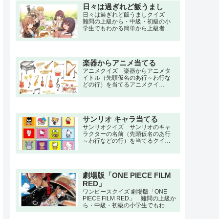
で。血筋と才能に恵まれなかった
日々は過ぎれど飯うまし
とある魔術師は、貴族との決闘に
日々は過ぎれど飯うましクイズ
負け無残な最期を迎えるも、死の
難問の上級から・中級・初級の小
間際も「もっと魔術を学びたかっ
学生でもわかる簡単から上級者向
た」と考えていた。目を覚ます
け問題。名言・セリフ・キャラク
と、男はサルーム王国の第七王
ター・声優・一問一答・3択問題ま
子・ロイドに転生していた。
で。食べることが好きな稲荷女子
大学1年生・河合まこは、大学で偶
楽器からアニメ当てる
然再会した小学校の同級生だった
小川しのんから勧誘されて食文化
アニメクイズ 楽器からアニメタ
研究部に入るが、その実態はダミ
イトル（先頭仮名のあ行～わ行な
ーサークルだった。
どの行）を当てるアニメクイ
ズ。 鬼滅の刃,進撃の巨人,ハンタ
ー×ハンター,呪術廻戦,ワンピース,
ナルト
サンリオ キャラ当てる
サンリオクイズ サンリオのキャ
ラクターの名前（先頭仮名のあ行
～わ行などの行）を当てるクイ
ズ。 ディアダニエル,マイメロデ
ィ,クロミ,シナモロール,ポムポムプ
リン,チョコキャット,タキシードサ
ム,ハンギョドン,おさるのもんきち,
劇場版「ONE PIECE FILM
ハローキティ,ミミィホワイト,キャ
シー,バッドばつ丸,けろけろけろっ
RED」
ぴ,リトルツインスターズ,みんなの
ワンピースクイズ 劇場版「ONE
たあ坊,ポチャッコ
PIECE FILM RED」 難問の上級か
ら・中級・初級の小学生でもわか
る簡単から上級者向け問題。名