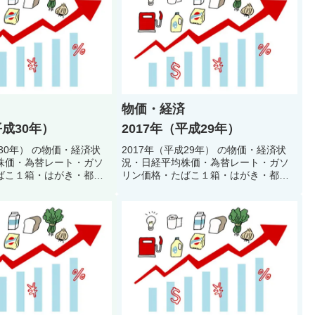
物価・経済
平成30年）
2017年（平成29年）
成30年） の物価・経済状
2017年（平成29年） の物価・経済状
株価・為替レート・ガソ
況・日経平均株価・為替レート・ガソ
ばこ１箱・はがき・都営
リン価格・たばこ１箱・はがき・都営
料金・公衆浴場入浴料・
地下鉄初乗り料金・公衆浴場入浴料・
どで当時の生活環境・生
初任者給料などで当時の生活環境・生
振り返るクイズ
活スタイルを振り返るクイズ