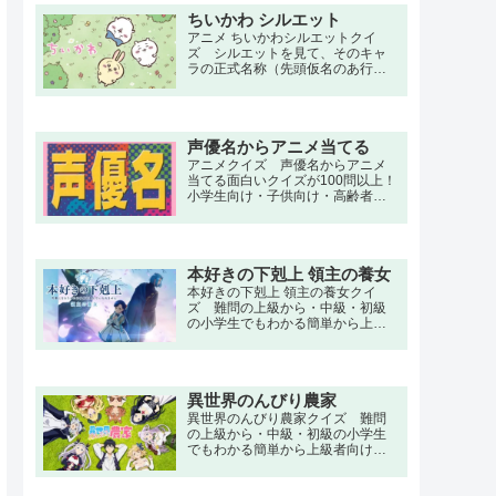
（ROF-MAO）おとせサンダー（ぼ
ちいかわ シルエット
っちぼろまる）ビビデバ（星街す
いせい）美少女無罪♡パイレーツ
アニメ ちいかわシルエットクイ
（宝鐘マリン）粛聖!! ロリ神レクイ
ズ シルエットを見て、そのキャ
エム☆（しぐれうい）
ラの正式名称（先頭仮名のあ行～
わ行などの行）を当てるクイズ 小
学生向け・子供向け・高齢者向け
の簡単で三択・初級・中級問題か
ら大人向け・上級者向けの超激ム
声優名からアニメ当てる
ズ、難問もあります。
アニメクイズ 声優名からアニメ
当てる面白いクイズが100問以上！
小学生向け・子供向け・高齢者向
けの簡単で三択・初級・中級問題
から大人向け・上級者向けの超激
ムズ、難問もあります。
本好きの下剋上 領主の養女
本好きの下剋上 領主の養女クイ
ズ 難問の上級から・中級・初級
の小学生でもわかる簡単から上級
者向け問題。名言・セリフ・キャ
ラクター・声優・一問一答・3択問
題まで。現代日本に暮らす本須麗
乃は、念願である図書館への就職
異世界のんびり農家
が決まった日に亡くなってしま
う。もっと多くの本を読みたかっ
異世界のんびり農家クイズ 難問
た、そんな未練を抱いた彼女は気
の上級から・中級・初級の小学生
が付くと異世界の幼女マインとし
でもわかる簡単から上級者向け問
ての体を持っていた。
題。名言・セリフ・キャラクタ
ー・声優・一問一答・3択問題ま