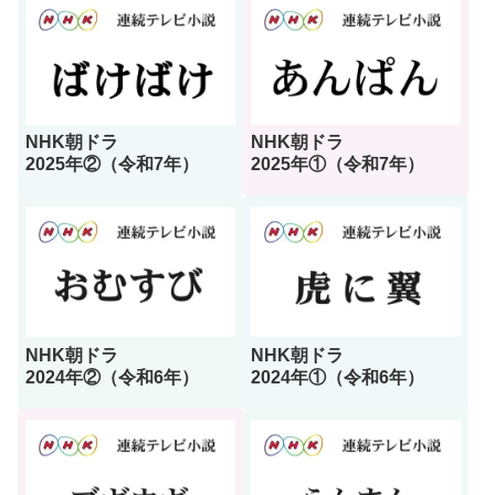
NHK朝ドラ
NHK朝ドラ
2025年②（令和7年）
2025年①（令和7年）
NHK朝ドラ
NHK朝ドラ
2024年②（令和6年）
2024年①（令和6年）