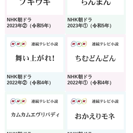
NHK朝ドラ
NHK朝ドラ
2023年②（令和5年）
2023年①（令和5年）
NHK朝ドラ
NHK朝ドラ
2022年②（令和4年）
2022年①（令和4年）