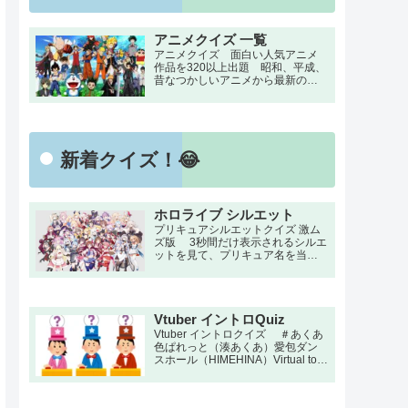
アニメクイズ 一覧
アニメクイズ 面白い人気アニメ
作品を320以上出題 昭和、平成、
昔なつかしいアニメから最新のア
ニメまでの簡単で面白いクイズ検
定！ 名言・セリフ・キャラクタ
ー・声優など一問一答から3択・4
択問題までの小学生の簡単問題か
ら難しい検定問題。初級・中級・
新着クイズ！😂
上級のランク付け。
ホロライブ シルエット
プリキュアシルエットクイズ 激ム
ズ版 3秒間だけ表示されるシルエ
ットを見て、プリキュア名を当て
る上級者向けの激ムズシルエット
クイズです。 プリキュアファン
なら激ムズシルエットの全問正解
をめざしてチャレンジ！！
Vtuber イントロQuiz
Vtuber イントロクイズ ＃あくあ
色ぱれっと（湊あくあ）愛包ダン
スホール（HIMEHINA）Virtual to
LIVE（にじさんじ）食虫植物（理
芽）III（宝鐘マリン＆こぼ・かなえ
る）I wanna！You wanna！