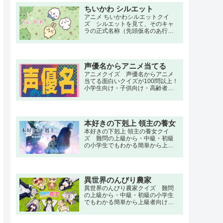
（ROF-MAO）おとせサンダー（ぼ
ちいかわ シルエット
っちぼろまる）ビビデバ（星街す
いせい）美少女無罪♡パイレーツ
アニメ ちいかわシルエットクイ
（宝鐘マリン）粛聖!! ロリ神レクイ
ズ シルエットを見て、そのキャ
エム☆（しぐれうい）
ラの正式名称（先頭仮名のあ行～
わ行などの行）を当てるクイズ 小
学生向け・子供向け・高齢者向け
の簡単で三択・初級・中級問題か
ら大人向け・上級者向けの超激ム
声優名からアニメ当てる
ズ、難問もあります。
アニメクイズ 声優名からアニメ
当てる面白いクイズが100問以上！
小学生向け・子供向け・高齢者向
けの簡単で三択・初級・中級問題
から大人向け・上級者向けの超激
ムズ、難問もあります。
本好きの下剋上 領主の養女
本好きの下剋上 領主の養女クイ
ズ 難問の上級から・中級・初級
の小学生でもわかる簡単から上級
者向け問題。名言・セリフ・キャ
ラクター・声優・一問一答・3択問
題まで。現代日本に暮らす本須麗
乃は、念願である図書館への就職
異世界のんびり農家
が決まった日に亡くなってしま
う。もっと多くの本を読みたかっ
異世界のんびり農家クイズ 難問
た、そんな未練を抱いた彼女は気
の上級から・中級・初級の小学生
が付くと異世界の幼女マインとし
でもわかる簡単から上級者向け問
ての体を持っていた。
題。名言・セリフ・キャラクタ
ー・声優・一問一答・3択問題ま