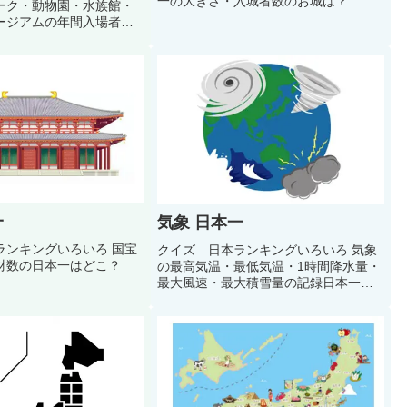
一の大きさ・入城者数のお城は？
ーク・動物園・水族館・
ージアムの年間入場者数
一
気象 日本一
ンキングいろいろ 国宝
クイズ 日本ランキングいろいろ 気象
財数の日本一はどこ？
の最高気温・最低気温・1時間降水量・
最大風速・最大積雪量の記録日本一は
どこ？