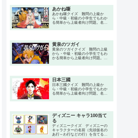
で。大学卒業後にブラック企業に
就職して身体を酷使し病気で寝た
あかね噺
きり状態になり、30代を病院生活
で費やし、闘病生活の末に39歳で
あかね噺クイズ 難問の上級か
死亡した男性・街尾 火楽は、死後
ら・中級・初級の小学生でもわか
に「神」と出会い蘇生し若返った
る簡単から上級者向け問題。名
状態での異世界への転移を提案さ
言・セリフ・キャラクター・声
れる。
優・一問一答・3択問題まで。桜咲
朱音は落語家の父を持つ小学生。
阿良川志ん太という高座名で細々
黄泉のツガイ
と活動する父・徹を応援していた
が、真打昇格試験にて一門のトッ
黄泉のツガイクイズ 難問の上級
プである阿良川一生により破門を
から・中級・初級の小学生でもわ
宣告されてしまう。
かる簡単から上級者向け問題。名
言・セリフ・キャラクター・声
優・一問一答・3択問題まで。山奥
にある東村で明け方、男女の双子
が産まれた。「夜と昼を別つ双
日本三國
子」の誕生に村人はおののく。そ
れから16年、双子の兄ユルはたく
日本三國クイズ 難問の上級か
ましい青年に成長し、妹のアサは
ら・中級・初級の小学生でもわか
座敷牢の中で「お務め」を果たす
る簡単から上級者向け問題。名
日々を過ごしていた。だが、突然
言・セリフ・キャラクター・声
村にヘリコプターに乗った武装組
優・一問一答・3択問題まで。近未
織があらわれ、村人を皆殺しにす
来の日本。令和末期に米国と中国
る。
の間で核戦争が起き、既に衰退国
家となっていた日本に難民が流
ディズニー キャラ100当て
入、さらに未曾有のパンデミック
る
や大震災が重なった。最後は悪政
ディズニークイズ ディズニーの
に不満を高めた民衆の暴力革命に
キャラクターの名前（先頭仮名の
よって国体が崩壊し、事実上、日
あ行～わ行などの行）を当てるク
本は滅亡する。