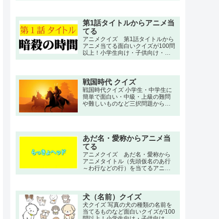
イズ。
第1話タイトルからアニメ当
てる
アニメクイズ 第1話タイトルから
アニメ当てる面白いクイズが100問
以上！小学生向け・子供向け・高
齢者向けの簡単で三択・初級・中
級問題から大人向け・上級者向け
の超激ムズ、難問もあります。
戦国時代 クイズ
戦国時代クイズ 小学生・中学生に
簡単で面白い・中級・上級の難問
や難しいものなど三択問題から一
問一答の答え付きのクイズ
あだ名・愛称からアニメ当
てる
アニメクイズ あだ名・愛称から
アニメタイトル（先頭仮名のあ行
～わ行などの行）を当てるアニメ
クイズ。
犬（名前）クイズ
犬クイズ 写真の犬の種類の名前を
当てるものなど面白いクイズが100
問以上！小学生向け・子供向け・