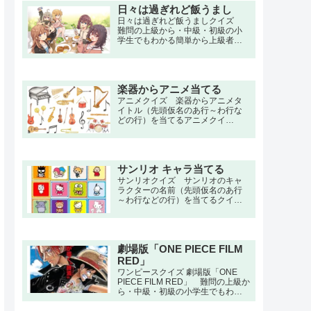
で。血筋と才能に恵まれなかった
日々は過ぎれど飯うまし
とある魔術師は、貴族との決闘に
日々は過ぎれど飯うましクイズ
負け無残な最期を迎えるも、死の
難問の上級から・中級・初級の小
間際も「もっと魔術を学びたかっ
学生でもわかる簡単から上級者向
た」と考えていた。目を覚ます
け問題。名言・セリフ・キャラク
と、男はサルーム王国の第七王
ター・声優・一問一答・3択問題ま
子・ロイドに転生していた。
で。食べることが好きな稲荷女子
大学1年生・河合まこは、大学で偶
楽器からアニメ当てる
然再会した小学校の同級生だった
小川しのんから勧誘されて食文化
アニメクイズ 楽器からアニメタ
研究部に入るが、その実態はダミ
イトル（先頭仮名のあ行～わ行な
ーサークルだった。
どの行）を当てるアニメクイ
ズ。 鬼滅の刃,進撃の巨人,ハンタ
ー×ハンター,呪術廻戦,ワンピース,
ナルト
サンリオ キャラ当てる
サンリオクイズ サンリオのキャ
ラクターの名前（先頭仮名のあ行
～わ行などの行）を当てるクイ
ズ。 ディアダニエル,マイメロデ
ィ,クロミ,シナモロール,ポムポムプ
リン,チョコキャット,タキシードサ
ム,ハンギョドン,おさるのもんきち,
劇場版「ONE PIECE FILM
ハローキティ,ミミィホワイト,キャ
シー,バッドばつ丸,けろけろけろっ
RED」
ぴ,リトルツインスターズ,みんなの
ワンピースクイズ 劇場版「ONE
たあ坊,ポチャッコ
PIECE FILM RED」 難問の上級か
ら・中級・初級の小学生でもわか
る簡単から上級者向け問題。名