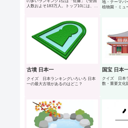
の多いランキング1位は「佐藤」で全国
地・テーマパ
人数およそ183万人。トップ10には、2
植物園・ミュ
位「鈴木」、3位「高橋」、4位「田
日本一は？
中」、5位「伊藤」、6位「渡辺」、7位
「山本」、8位「中村」、9位「小
林」、10位「加藤」がランクイン。
国宝 日本
古墳 日本一
クイズ 日本ラ
クイズ 日本ランキングいろいろ 日本
数・重要文化
一の最大古墳があるのはどこ？