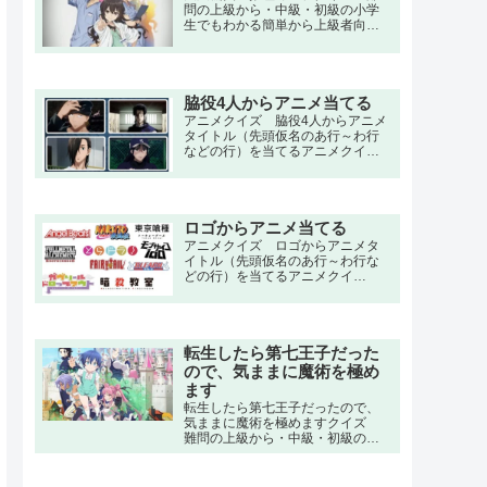
Online』をプレイすることになっ
問の上級から・中級・初級の小学
た本条楓は、メイプルという名前
生でもわかる簡単から上級者向け
でプレイを始めることになった。
問題。名言・セリフ・キャラクタ
しかし、ゲーム初心者であるメイ
ー・声優・一問一答・3択問題ま
プルは「痛いのが嫌だ」という理
で。天医会総合病院の「統括診断
由で不人気の「大盾」を選び、ス
部」の女医、天才的な頭脳の持ち
テータスポイントも全て防御力に
主である天久鷹央のもとには、
脇役4人からアニメ当てる
振る「極振り」をしてしまう。
数々の診断困難とされる病気や、
アニメクイズ 脇役4人からアニメ
警察でさえ解き明かすことのでき
タイトル（先頭仮名のあ行～わ行
ない謎に包まれた事件が集まって
などの行）を当てるアニメクイ
くる。
ズ。 夏目友人帳,トリコ,五等分の
花嫁,地縛少年花子くん,マッシュル,
化物語,シュタインズ・ゲート,遊戯
王,北斗の拳,のだめカンタービレ,鬼
ロゴからアニメ当てる
滅の刃,進撃の巨人,ハンター×ハン
ター,呪術廻戦,ワンピース,ナルト
アニメクイズ ロゴからアニメタ
イトル（先頭仮名のあ行～わ行な
どの行）を当てるアニメクイ
ズ。 夏目友人帳,トリコ,五等分の
花嫁,地縛少年花子くん,マッシュル,
化物語,シュタインズ・ゲート,遊戯
王,北斗の拳,のだめカンタービレ,鬼
転生したら第七王子だった
滅の刃,進撃の巨人,ハンター×ハン
ター,呪術廻戦,ワンピース,ナルト
ので、気ままに魔術を極め
ます
転生したら第七王子だったので、
気ままに魔術を極めますクイズ
難問の上級から・中級・初級の小
学生でもわかる簡単から上級者向
け問題。名言・セリフ・キャラク
ター・声優・一問一答・3択問題ま