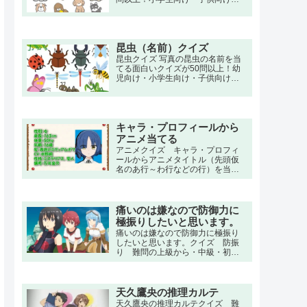
高齢者向けの簡単で三択・初級・
中級問題から大人向け・上級者向
けの超激ムズ、難問もあります。
昆虫（名前）クイズ
昆虫クイズ 写真の昆虫の名前を当
てる面白いクイズが50問以上！幼
児向け・小学生向け・子供向けの3
択・初級・中級から大人向けの図
鑑やアプリに負けない上級者向け
の超激ムズ、難問もあります。
キャラ・プロフィールから
アニメ当てる
アニメクイズ キャラ・プロフィ
ールからアニメタイトル（先頭仮
名のあ行～わ行などの行）を当て
るアニメクイズ。
痛いのは嫌なので防御力に
極振りしたいと思います。
痛いのは嫌なので防御力に極振り
したいと思います。クイズ 防振
り 難問の上級から・中級・初級
の小学生でもわかる簡単から上級
者向け問題。名言・セリフ・キャ
ラクター・声優・一問一答・3択問
題まで。友人の白峯理沙に勧めら
天久鷹央の推理カルテ
れて、VRMMO『NewWorld
天久鷹央の推理カルテクイズ 難