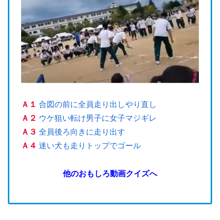
Ａ１
合図の前に全員走り出しやり直し
Ａ２
ウケ狙い転け男子に女子マジギレ
Ａ３
全員後ろ向きに走り出す
Ａ４
迷い犬も走りトップでゴール
他のおもしろ動画クイズへ