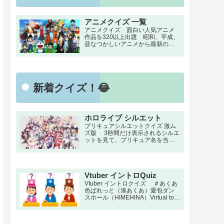
アニメクイズ 一覧
アニメクイズ 面白い人気アニメ
作品を320以上出題 昭和、平成、
昔なつかしいアニメから最新のア
ニメまでの簡単で面白いクイズ検
定！ 名言・セリフ・キャラクタ
ー・声優など一問一答から3択・4
択問題までの小学生の簡単問題か
ら難しい検定問題。初級・中級・
新着クイズ！😂
上級のランク付け。
ホロライブ シルエット
プリキュアシルエットクイズ 激ム
ズ版 3秒間だけ表示されるシルエ
ットを見て、プリキュア名を当て
る上級者向けの激ムズシルエット
クイズです。 プリキュアファン
なら激ムズシルエットの全問正解
をめざしてチャレンジ！！
Vtuber イントロQuiz
Vtuber イントロクイズ ＃あくあ
色ぱれっと（湊あくあ）愛包ダン
スホール（HIMEHINA）Virtual to
LIVE（にじさんじ）食虫植物（理
芽）III（宝鐘マリン＆こぼ・かなえ
る）I wanna！You wanna！