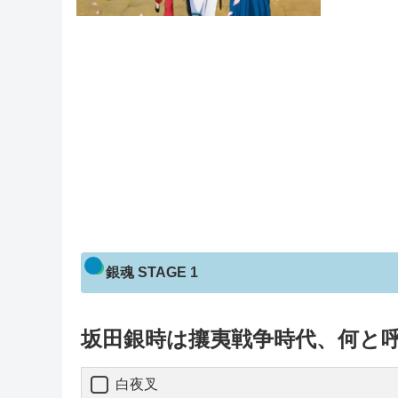
銀魂 STAGE 1
坂田銀時は攘夷戦争時代、何と
白夜叉