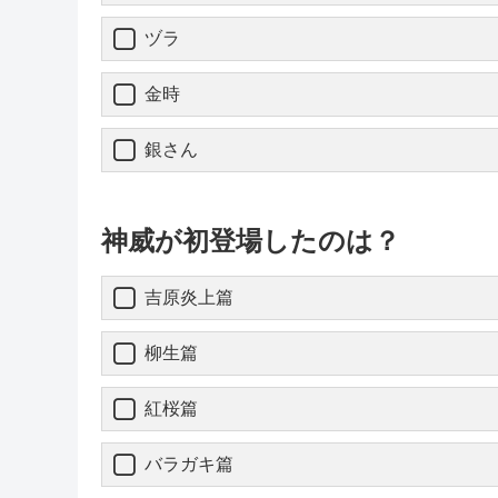
ヅラ
金時
銀さん
神威が初登場したのは？
吉原炎上篇
柳生篇
紅桜篇
バラガキ篇