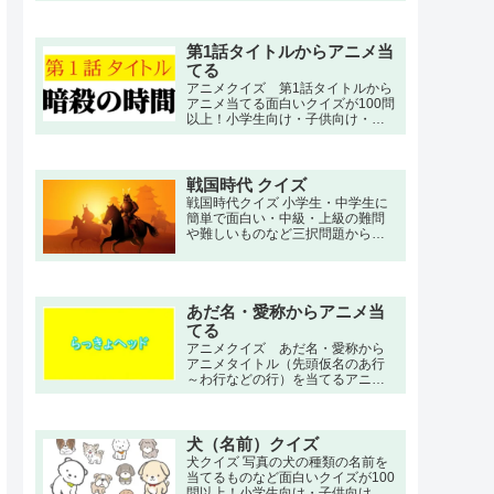
イズ。
第1話タイトルからアニメ当
てる
アニメクイズ 第1話タイトルから
アニメ当てる面白いクイズが100問
以上！小学生向け・子供向け・高
齢者向けの簡単で三択・初級・中
級問題から大人向け・上級者向け
の超激ムズ、難問もあります。
戦国時代 クイズ
戦国時代クイズ 小学生・中学生に
簡単で面白い・中級・上級の難問
や難しいものなど三択問題から一
問一答の答え付きのクイズ
あだ名・愛称からアニメ当
てる
アニメクイズ あだ名・愛称から
アニメタイトル（先頭仮名のあ行
～わ行などの行）を当てるアニメ
クイズ。
犬（名前）クイズ
犬クイズ 写真の犬の種類の名前を
当てるものなど面白いクイズが100
問以上！小学生向け・子供向け・