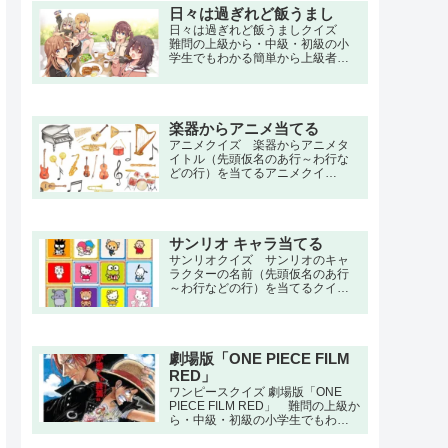
で。血筋と才能に恵まれなかった
日々は過ぎれど飯うまし
とある魔術師は、貴族との決闘に
日々は過ぎれど飯うましクイズ
負け無残な最期を迎えるも、死の
難問の上級から・中級・初級の小
間際も「もっと魔術を学びたかっ
学生でもわかる簡単から上級者向
た」と考えていた。目を覚ます
け問題。名言・セリフ・キャラク
と、男はサルーム王国の第七王
ター・声優・一問一答・3択問題ま
子・ロイドに転生していた。
で。食べることが好きな稲荷女子
大学1年生・河合まこは、大学で偶
楽器からアニメ当てる
然再会した小学校の同級生だった
小川しのんから勧誘されて食文化
アニメクイズ 楽器からアニメタ
研究部に入るが、その実態はダミ
イトル（先頭仮名のあ行～わ行な
ーサークルだった。
どの行）を当てるアニメクイ
ズ。 鬼滅の刃,進撃の巨人,ハンタ
ー×ハンター,呪術廻戦,ワンピース,
ナルト
サンリオ キャラ当てる
サンリオクイズ サンリオのキャ
ラクターの名前（先頭仮名のあ行
～わ行などの行）を当てるクイ
ズ。 ディアダニエル,マイメロデ
ィ,クロミ,シナモロール,ポムポムプ
リン,チョコキャット,タキシードサ
ム,ハンギョドン,おさるのもんきち,
劇場版「ONE PIECE FILM
ハローキティ,ミミィホワイト,キャ
シー,バッドばつ丸,けろけろけろっ
RED」
ぴ,リトルツインスターズ,みんなの
ワンピースクイズ 劇場版「ONE
たあ坊,ポチャッコ
PIECE FILM RED」 難問の上級か
ら・中級・初級の小学生でもわか
る簡単から上級者向け問題。名