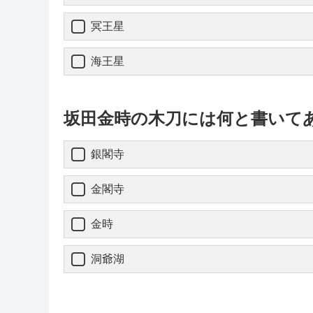
冥王星
海王星
坂田金時の木刀には何と書いて
銀閣寺
金閣寺
金時
洞爺湖