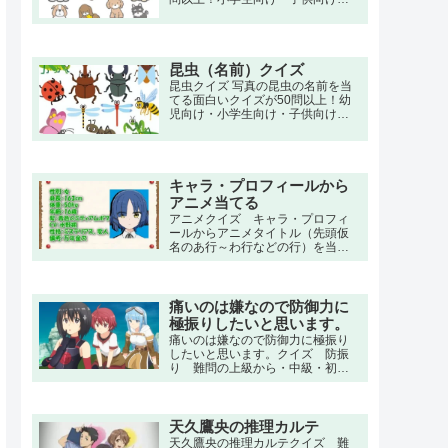
高齢者向けの簡単で三択・初級・
中級問題から大人向け・上級者向
けの超激ムズ、難問もあります。
昆虫（名前）クイズ
昆虫クイズ 写真の昆虫の名前を当
てる面白いクイズが50問以上！幼
児向け・小学生向け・子供向けの3
択・初級・中級から大人向けの図
鑑やアプリに負けない上級者向け
の超激ムズ、難問もあります。
キャラ・プロフィールから
アニメ当てる
アニメクイズ キャラ・プロフィ
ールからアニメタイトル（先頭仮
名のあ行～わ行などの行）を当て
るアニメクイズ。
痛いのは嫌なので防御力に
極振りしたいと思います。
痛いのは嫌なので防御力に極振り
したいと思います。クイズ 防振
り 難問の上級から・中級・初級
の小学生でもわかる簡単から上級
者向け問題。名言・セリフ・キャ
ラクター・声優・一問一答・3択問
題まで。友人の白峯理沙に勧めら
天久鷹央の推理カルテ
れて、VRMMO『NewWorld
天久鷹央の推理カルテクイズ 難