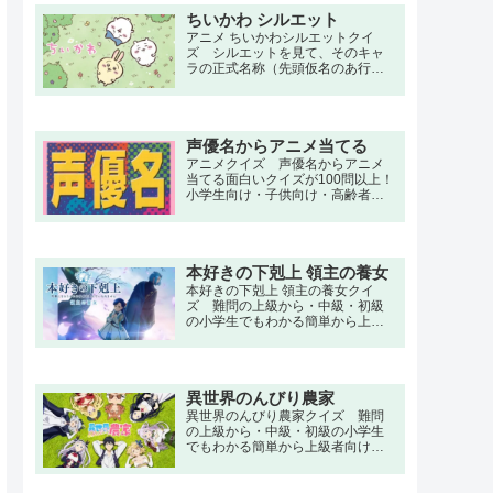
（ROF-MAO）おとせサンダー（ぼ
ちいかわ シルエット
っちぼろまる）ビビデバ（星街す
いせい）美少女無罪♡パイレーツ
アニメ ちいかわシルエットクイ
（宝鐘マリン）粛聖!! ロリ神レクイ
ズ シルエットを見て、そのキャ
エム☆（しぐれうい）
ラの正式名称（先頭仮名のあ行～
わ行などの行）を当てるクイズ 小
学生向け・子供向け・高齢者向け
の簡単で三択・初級・中級問題か
ら大人向け・上級者向けの超激ム
声優名からアニメ当てる
ズ、難問もあります。
アニメクイズ 声優名からアニメ
当てる面白いクイズが100問以上！
小学生向け・子供向け・高齢者向
けの簡単で三択・初級・中級問題
から大人向け・上級者向けの超激
ムズ、難問もあります。
本好きの下剋上 領主の養女
本好きの下剋上 領主の養女クイ
ズ 難問の上級から・中級・初級
の小学生でもわかる簡単から上級
者向け問題。名言・セリフ・キャ
ラクター・声優・一問一答・3択問
題まで。現代日本に暮らす本須麗
乃は、念願である図書館への就職
異世界のんびり農家
が決まった日に亡くなってしま
う。もっと多くの本を読みたかっ
異世界のんびり農家クイズ 難問
た、そんな未練を抱いた彼女は気
の上級から・中級・初級の小学生
が付くと異世界の幼女マインとし
でもわかる簡単から上級者向け問
ての体を持っていた。
題。名言・セリフ・キャラクタ
ー・声優・一問一答・3択問題ま