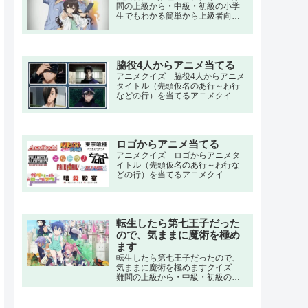
Online』をプレイすることになっ
問の上級から・中級・初級の小学
た本条楓は、メイプルという名前
生でもわかる簡単から上級者向け
でプレイを始めることになった。
問題。名言・セリフ・キャラクタ
しかし、ゲーム初心者であるメイ
ー・声優・一問一答・3択問題ま
プルは「痛いのが嫌だ」という理
で。天医会総合病院の「統括診断
由で不人気の「大盾」を選び、ス
部」の女医、天才的な頭脳の持ち
テータスポイントも全て防御力に
主である天久鷹央のもとには、
脇役4人からアニメ当てる
振る「極振り」をしてしまう。
数々の診断困難とされる病気や、
アニメクイズ 脇役4人からアニメ
警察でさえ解き明かすことのでき
タイトル（先頭仮名のあ行～わ行
ない謎に包まれた事件が集まって
などの行）を当てるアニメクイ
くる。
ズ。 夏目友人帳,トリコ,五等分の
花嫁,地縛少年花子くん,マッシュル,
化物語,シュタインズ・ゲート,遊戯
王,北斗の拳,のだめカンタービレ,鬼
ロゴからアニメ当てる
滅の刃,進撃の巨人,ハンター×ハン
ター,呪術廻戦,ワンピース,ナルト
アニメクイズ ロゴからアニメタ
イトル（先頭仮名のあ行～わ行な
どの行）を当てるアニメクイ
ズ。 夏目友人帳,トリコ,五等分の
花嫁,地縛少年花子くん,マッシュル,
化物語,シュタインズ・ゲート,遊戯
王,北斗の拳,のだめカンタービレ,鬼
転生したら第七王子だった
滅の刃,進撃の巨人,ハンター×ハン
ター,呪術廻戦,ワンピース,ナルト
ので、気ままに魔術を極め
ます
転生したら第七王子だったので、
気ままに魔術を極めますクイズ
難問の上級から・中級・初級の小
学生でもわかる簡単から上級者向
け問題。名言・セリフ・キャラク
ター・声優・一問一答・3択問題ま