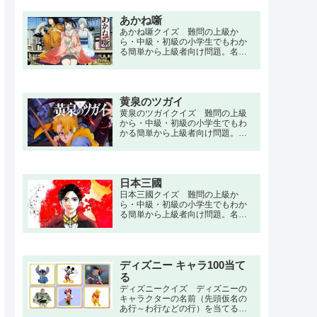
で。大学卒業後にブラック企業に
就職して身体を酷使し病気で寝た
あかね噺
きり状態になり、30代を病院生活
で費やし、闘病生活の末に39歳で
あかね噺クイズ 難問の上級か
死亡した男性・街尾 火楽は、死後
ら・中級・初級の小学生でもわか
に「神」と出会い蘇生し若返った
る簡単から上級者向け問題。名
状態での異世界への転移を提案さ
言・セリフ・キャラクター・声
れる。
優・一問一答・3択問題まで。桜咲
朱音は落語家の父を持つ小学生。
阿良川志ん太という高座名で細々
黄泉のツガイ
と活動する父・徹を応援していた
が、真打昇格試験にて一門のトッ
黄泉のツガイクイズ 難問の上級
プである阿良川一生により破門を
から・中級・初級の小学生でもわ
宣告されてしまう。
かる簡単から上級者向け問題。名
言・セリフ・キャラクター・声
優・一問一答・3択問題まで。山奥
にある東村で明け方、男女の双子
が産まれた。「夜と昼を別つ双
日本三國
子」の誕生に村人はおののく。そ
れから16年、双子の兄ユルはたく
日本三國クイズ 難問の上級か
ましい青年に成長し、妹のアサは
ら・中級・初級の小学生でもわか
座敷牢の中で「お務め」を果たす
る簡単から上級者向け問題。名
日々を過ごしていた。だが、突然
言・セリフ・キャラクター・声
村にヘリコプターに乗った武装組
優・一問一答・3択問題まで。近未
織があらわれ、村人を皆殺しにす
来の日本。令和末期に米国と中国
る。
の間で核戦争が起き、既に衰退国
家となっていた日本に難民が流
ディズニー キャラ100当て
入、さらに未曾有のパンデミック
る
や大震災が重なった。最後は悪政
ディズニークイズ ディズニーの
に不満を高めた民衆の暴力革命に
キャラクターの名前（先頭仮名の
よって国体が崩壊し、事実上、日
あ行～わ行などの行）を当てるク
本は滅亡する。