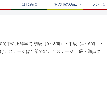
はじめに
あの頃のQuiz
ランキン
0問中の正解率で 初級（0～3問）・中級（4～6問）・
け。ステージは全部で14。全ステージ 上級・満点ク